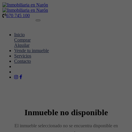
670 745 100
-
673 683 496
670 745 100
Toggle
navigation
Inicio
Comprar
Alquilar
Vende tu inmueble
Servicios
Contacto
670 745 100
673 683 496
Inmueble no disponible
El inmueble seleccionado no se encuentra disponible en